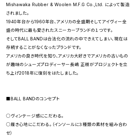
Mishawaka Rubber & Woolen M.F.G Co.,Ltd. によって製造
されました。
1940年台から1960年台、アメリカの全盛期そしてアイヴィー全
盛の時代に最も愛されたスニーカーブランドの１つです。
そしてBALL BANDは合法化の流れの中できえてしまい、現在は
存続することがなくなったブランドです。
アメリカの良き時代を知り、アメリカ大好きでアメリカの古いもの
が趣味のシューズプロディーサー長嶋 正樹がプロジェクトを立
ち上げ2018年に復刻をはたしました。
■BALL BANDのコンセプト
○ヴィンテージ感にこだわる。
○履き心地にこだわる。（インソールに３種類の素材を組み合わ
せ）