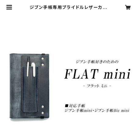
ジブン手帳専用ブライドルレザーカバ
ーFLATmini(フラットミニ) | iQsel
ect